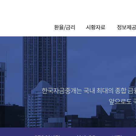
환율/금리
시황자료
정보제
메뉴
외환환율
자금시장 동향
소개
재정환율
채권시장 동향
외환정보
콜금리
파생시장 동향
자금정보
레포금리
채권정보
채권금리
파생정보
한국자금중개는 국내 최대의 종합 금
스왑금리
앞으로도 
파생금리