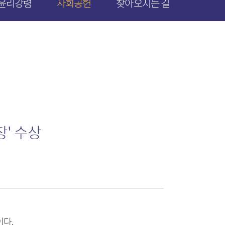
윤리강령
사회공헌
찾아오시는 길
' 수상
이다.