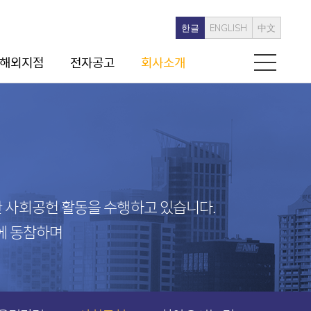
한글
ENGLISH
中文
해외지점
전자공고
회사소개
홍콩지점
공지사항
CEO인사말
런던지점
전자공고
회사개요
북경사무소
비전
연혁
조직현황
 사회공헌 활동을 수행하고 있습니다.
주주구성
에 동참하며
재무정보
.
사회공헌
찾아오시는 길