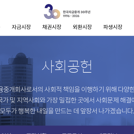
공
자금시장
채권시장
외환시장
파생시장
소개
소개
소개
소개
신용콜
채권
현물환
이자율스왑
사회공헌
판매조건부채권
외화채권
MAR
통화스왑
전자단기사채
CD/전단채
외환스왑
이자율선도거래
기업어음
차액결제선물환
융중개회사로서의 사회적 책임을 이행하기 위해 다양한
외화자금
국가 및 지역사회와 가장 밀접한 곳에서 사회문제 해결
이종통화
모두가 행복한 내일을 만드는 데 앞장서 나가겠습니다