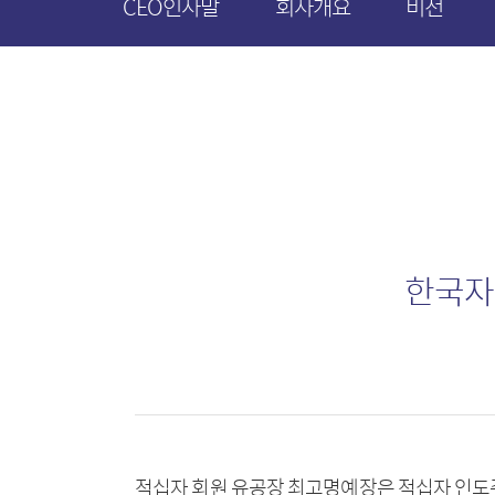
CEO인사말
회사개요
비전
한국자
적십자 회원 유공장 최고명예장은 적십자 인도