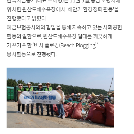
한국자금중개(대표 우해영)는 11월 5일, 충남 보령시에
차액결제선물환
위치한 원산도해수욕장에서 '해안가 환경정화 활동'을
진행했다고 밝혔다.
외화자금
예금보험공사와의 협업을 통해 지속하고 있는 사회공헌
이종통화
활동의 일환으로, 원산도해수욕장 일대를 깨끗하게
가꾸기 위한 ‘비치 플로깅(Beach Plogging)’
파생시장
해외지점
봉사활동으로 진행됐다.
소개
홍콩지점
이자율스왑
런던지점
통화스왑
북경사무소
이자율선도거래
공지사항
회사소개