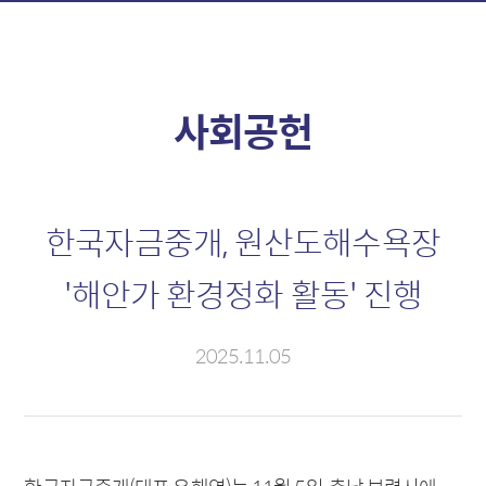
정보제공
자금시장
소개
소개
외환정보
신용콜
사회공헌
자금정보
판매조건부채권
채권정보
전자단기사채
파생정보
기업어음
한국자금중개, 원산도해수욕장
'해안가 환경정화 활동' 진행
채권시장
외환시장
2025.11.05
소개
소개
채권
현물환
외화채권
MAR
CD/전단채
외환스왑