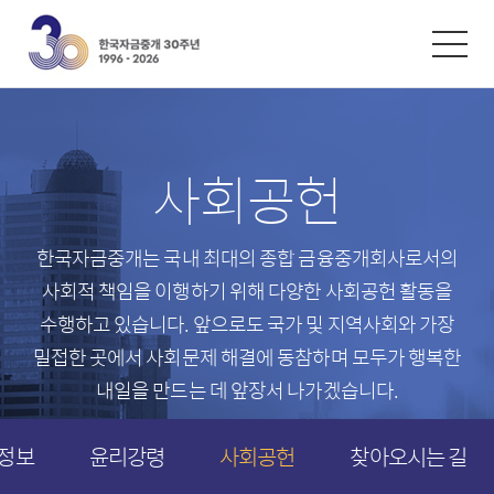
한글
ENGLISH
中文
환율/금리
시황자료
사회공헌
외환환율
자금시장 동향
재정환율
채권시장 동향
한국자금중개는 국내 최대의 종합 금융중개회사로서의
콜금리
파생시장 동향
사회적 책임을 이행하기 위해 다양한 사회공헌 활동을
레포금리
수행하고 있습니다.
앞으로도 국가 및 지역사회와 가장
채권금리
밀접한 곳에서 사회문제 해결에 동참하며
모두가 행복한
내일을 만드는 데 앞장서 나가겠습니다.
스왑금리
파생금리
정보
윤리강령
사회공헌
찾아오시는 길