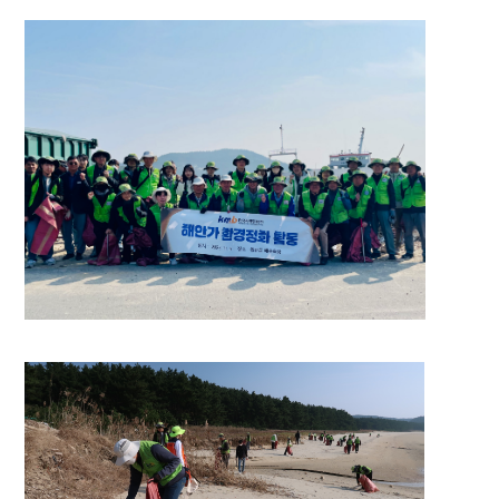
공지사항
CEO인사말
전자공고
회사개요
비전
연혁
조직현황
주주구성
재무정보
사회공헌
찾아오시는 길
고객센터
가이드
공지사항
저작권보호정책