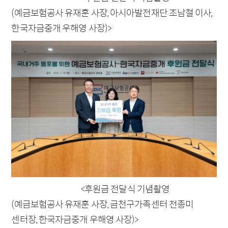
전자공고
개인정보처리방침
(예금보험공사 유재훈 사장, 아시아발전재단 조남철 이사,
이메일무단수집거부
한국자금중개 우해영 사장)>
신용정보활용체제
관련사이트
사이트맵
<후원금 전달식 기념촬영
(예금보험공사 유재훈 사장, 금천구가족센터 전종미
센터장, 한국자금중개 우해영 사장)>