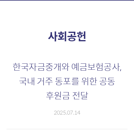
정보제공
자금시장
소개
소개
외환정보
신용콜
사회공헌
자금정보
판매조건부채권
채권정보
전자단기사채
파생정보
기업어음
한국자금중개와 예금보험공사,
국내 거주 동포를 위한 공동
채권시장
외환시장
후원금 전달
소개
소개
채권
현물환
2025.07.14
외화채권
MAR
CD/전단채
외환스왑