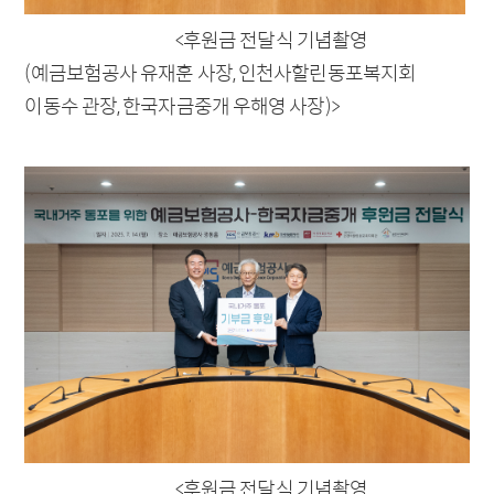
공지사항
CEO인사말
<후원금 전달식 기념촬영
전자공고
회사개요
(예금보험공사 유재훈 사장, 인천사할린동포복지회
비전
이동수 관장, 한국자금중개 우해영 사장)>
연혁
조직현황
주주구성
재무정보
사회공헌
찾아오시는 길
고객센터
가이드
공지사항
저작권보호정책
<후원금 전달식 기념촬영