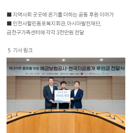
차액결제선물환
■ 지역사회 곳곳에 온기를 더하는 공동 후원 이어가
외화자금
■ 인천사할린동포복지회관, 아시아발전재단,
이종통화
금천구가족센터에 각각 3천만원 전달
§ 기사 링크
파생시장
해외지점
소개
홍콩지점
이자율스왑
런던지점
통화스왑
북경사무소
이자율선도거래
공지사항
회사소개