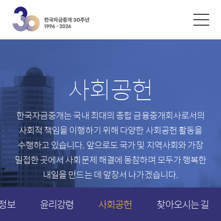
한글
ENGLISH
中文
환율/금리
시황자료
사회공헌
외환환율
자금시장 동향
재정환율
채권시장 동향
한국자금중개는 국내 최대의 종합 금융중개회사로서의
콜금리
파생시장 동향
사회적 책임을 이행하기 위해 다양한 사회공헌 활동을
레포금리
수행하고 있습니다.
앞으로도 국가 및 지역사회와 가장
채권금리
밀접한 곳에서 사회문제 해결에 동참하며
모두가 행복한
내일을 만드는 데 앞장서 나가겠습니다.
스왑금리
파생금리
정보
윤리강령
사회공헌
찾아오시는 길