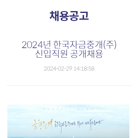
정보제공
자금시장
채용공고
소개
소개
외환정보
신용콜
2024년 한국자금중개(주)
자금정보
판매조건부채권
신입직원 공개채용
채권정보
전자단기사채
파생정보
기업어음
2024-02-29 14:18:58
채권시장
외환시장
소개
소개
채권
현물환
외화채권
MAR
CD/전단채
외환스왑