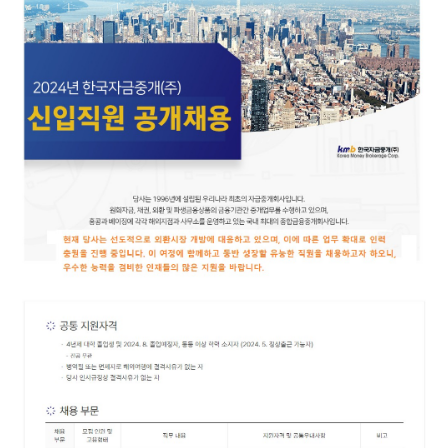
차액결제선물환
외화자금
이종통화
파생시장
해외지점
소개
홍콩지점
이자율스왑
런던지점
통화스왑
북경사무소
이자율선도거래
공지사항
회사소개