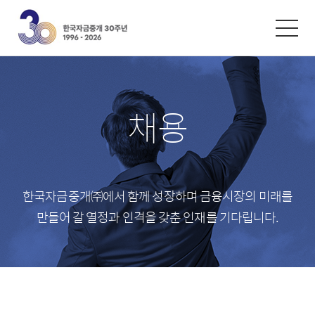
한글
ENGLISH
中文
환율/금리
시황자료
채용
외환환율
자금시장 동향
재정환율
채권시장 동향
콜금리
파생시장 동향
한국자금중개㈜에서 함께 성장하며 금융시장의 미래를
레포금리
만들어 갈
열정과 인격을 갖춘 인재를 기다립니다.
채권금리
스왑금리
파생금리