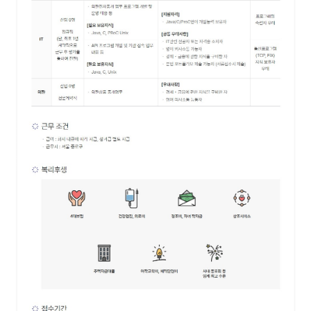
공지사항
CEO인사말
전자공고
회사개요
비전
연혁
조직현황
주주구성
재무정보
사회공헌
찾아오시는 길
고객센터
가이드
공지사항
저작권보호정책