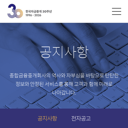
한글
ENGLISH
中文
환율/금리
시황자료
공지사항
외환환율
자금시장 동향
재정환율
채권시장 동향
콜금리
파생시장 동향
종합금융중개회사의 역사와 자부심을 바탕으로
탄탄한
레포금리
정보와 안정된 서비스를 통해 고객과 함께 미래로
채권금리
나아갑니다.
스왑금리
파생금리
공지사항
전자공고